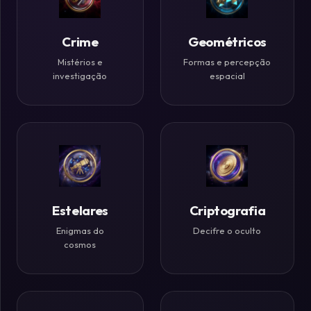
Históricos
Crime
Geométricos
Ilusões
de
Mistérios e
Formas e percepção
investigação
espacial
Ótica
Desafios
Zen
Estelares
Criptografia
Enigmas do
Decifre o oculto
cosmos