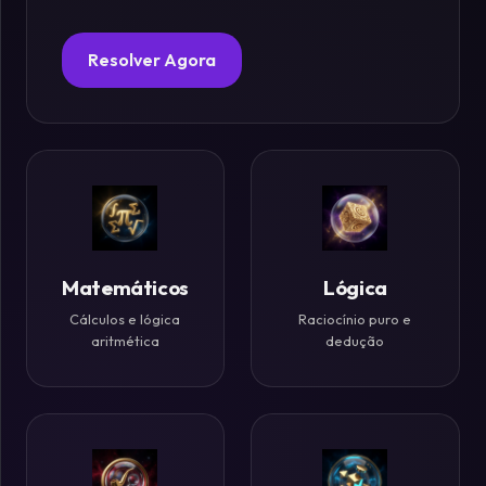
Fósforos
Resolver Agora
Enigmas
Estelares
Criptografia
&
Códigos
Matemáticos
Lógica
Cálculos e lógica
Raciocínio puro e
Paradoxos
aritmética
dedução
da
Mente
Mistérios