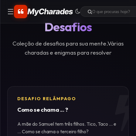
MyCharades
☰
Desafios
CATEGORIAS
Matemáticos
Coleção de desafios para sua mente.Várias
charadas e enigmas para resolver
Problemas
de
Lógica
Crime
DESAFIO RELÂMPAGO
Como se chama ... ?
Charadas
de
A mãe do Samuel tem três filhos. Tico, Taco ... e
Lógica
... Como se chama o terceiro filho?