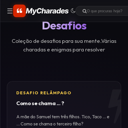
MyCharades
☰
Desafios
CATEGORIAS
Matemáticos
Coleção de desafios para sua mente.Várias
charadas e enigmas para resolver
Problemas
de
Lógica
Crime
DESAFIO RELÂMPAGO
Como se chama ... ?
Charadas
de
A mãe do Samuel tem três filhos. Tico, Taco ... e
Lógica
... Como se chama o terceiro filho?