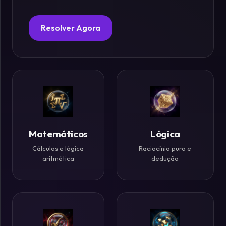
Fósforos
Resolver Agora
Enigmas
Estelares
Criptografia
&
Códigos
Matemáticos
Lógica
Cálculos e lógica
Raciocínio puro e
Paradoxos
aritmética
dedução
da
Mente
Mistérios