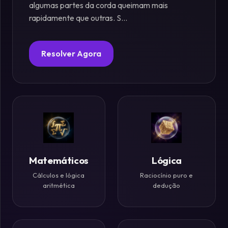
algumas partes da corda queimam mais
rapidamente que outras. S...
Fósforos
Enigmas
Resolver Agora
Estelares
Criptografia
&
Códigos
Paradoxos
Matemáticos
Lógica
da
Cálculos e lógica
Raciocínio puro e
Mente
aritmética
dedução
Mistérios