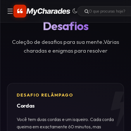
MyCharades
☰
Desafios
CATEGORIAS
Matemáticos
Coleção de desafios para sua mente.Várias
charadas e enigmas para resolver
Problemas
de
Lógica
Crime
DESAFIO RELÂMPAGO
Cordas
Charadas
de
Você tem duas cordas e um isqueiro. Cada corda
Lógica
queima em exactamente 60 minutos, mas