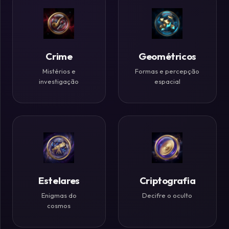
Históricos
Ilusões
de
Crime
Geométricos
Ótica
Mistérios e
Formas e percepção
investigação
espacial
Desafios
Zen
Estelares
Criptografia
Enigmas do
Decifre o oculto
cosmos