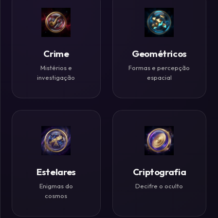
Históricos
Ilusões
de
Crime
Geométricos
Ótica
Mistérios e
Formas e percepção
investigação
espacial
Desafios
Zen
Estelares
Criptografia
Enigmas do
Decifre o oculto
cosmos