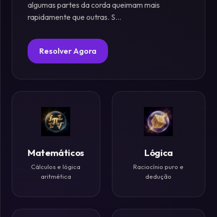
algumas partes da corda queimam mais
rapidamente que outras. S...
Fósforos
Enigmas
Resolver Agora
Estelares
Criptografia
&
Códigos
Paradoxos
Matemáticos
Lógica
da
Cálculos e lógica
Raciocínio puro e
Mente
aritmética
dedução
Mistérios