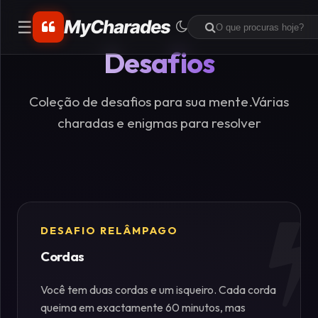
MyCharades
☰
Desafios
CATEGORIAS
Matemáticos
Coleção de desafios para sua mente.Várias
charadas e enigmas para resolver
Problemas
de
Lógica
Crime
DESAFIO RELÂMPAGO
Cordas
Charadas
de
Você tem duas cordas e um isqueiro. Cada corda
Lógica
queima em exactamente 60 minutos, mas