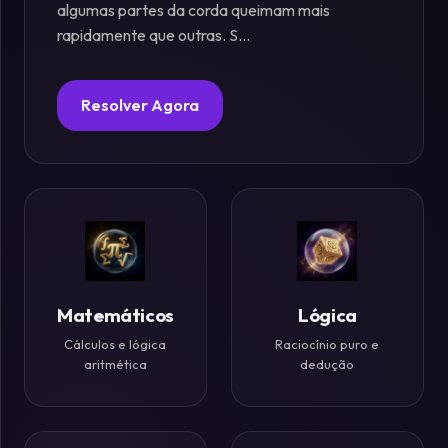
algumas partes da corda queimam mais
rapidamente que outras. S...
Fósforos
Enigmas
Resolver Agora
Estelares
Criptografia
&
Códigos
Paradoxos
Matemáticos
Lógica
da
Cálculos e lógica
Raciocínio puro e
Mente
aritmética
dedução
Mistérios