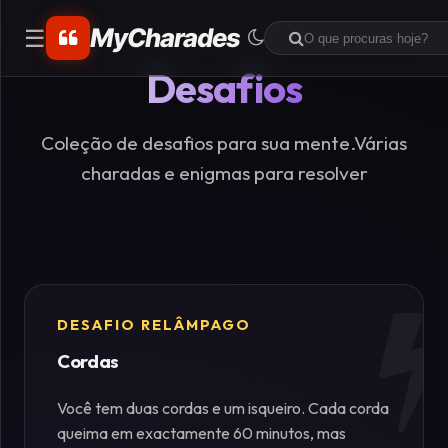
MyCharades
☰
Desafios
CATEGORIAS
Matemáticos
Coleção de desafios para sua mente.Várias
charadas e enigmas para resolver
Problemas
de
Lógica
Crime
DESAFIO RELÂMPAGO
Cordas
Charadas
de
Você tem duas cordas e um isqueiro. Cada corda
Lógica
queima em exactamente 60 minutos, mas