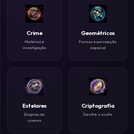
Históricos
Ilusões
de
Crime
Geométricos
Ótica
Mistérios e
Formas e percepção
investigação
espacial
Desafios
Zen
Estelares
Criptografia
Enigmas do
Decifre o oculto
cosmos