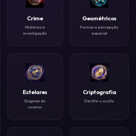
Históricos
Crime
Geométricos
Ilusões
de
Mistérios e
Formas e percepção
investigação
espacial
Ótica
Desafios
Zen
Estelares
Criptografia
Enigmas do
Decifre o oculto
cosmos