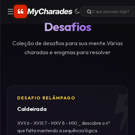
MyCharades
☰
Desafios
CATEGORIAS
Matemáticos
Coleção de desafios para sua mente.Várias
charadas e enigmas para resolver
Problemas
de
Lógica
Crime
DESAFIO RELÂMPAGO
Caldeirada
Charadas
de
XVII 6 - XVIII 7 - MXV 8 - MXI _ descobre o nº
Lógica
que falta mantendo a sequência lógica.