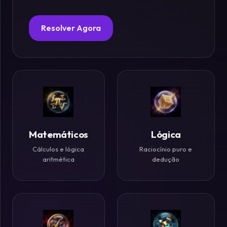
Fósforos
Resolver Agora
Enigmas
Estelares
Criptografia
&
Códigos
Matemáticos
Lógica
Cálculos e lógica
Raciocínio puro e
Paradoxos
aritmética
dedução
da
Mente
Mistérios