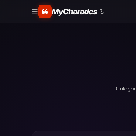
MyCharades
☰
CATEGORIAS
Matemáticos
Problemas
de
Lógica
Coleção
Crime
Charadas
de
Lógica