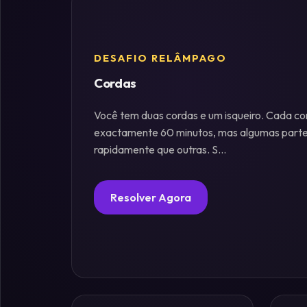
Fósforos
DESAFIO RELÂMPAGO
Enigmas
Cordas
Estelares
Você tem duas cordas e um isqueiro. Cada c
Criptografia
exactamente 60 minutos, mas algumas part
&
rapidamente que outras. S...
Códigos
Resolver Agora
Paradoxos
da
Mente
Mistérios