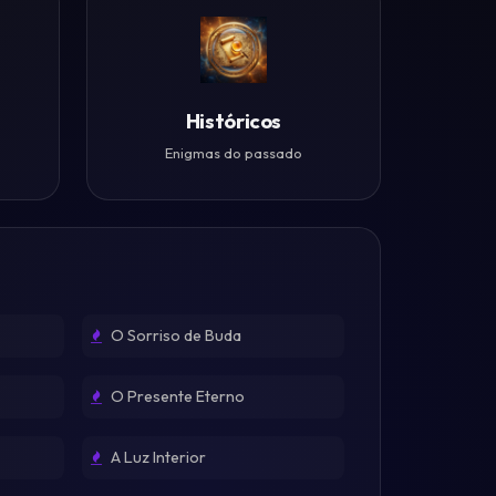
Históricos
Enigmas do passado
O Sorriso de Buda
O Presente Eterno
A Luz Interior