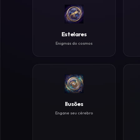
Históricos
Ilusões
de
Estelares
Ótica
Enigmas do cosmos
Desafios
Zen
Ilusões
Engane seu cérebro