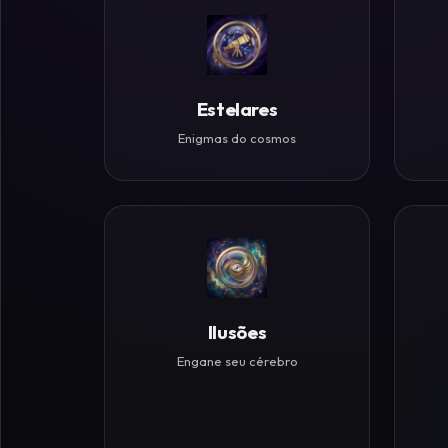
Históricos
Ilusões
de
Estelares
Ótica
Enigmas do cosmos
Desafios
Zen
Ilusões
Engane seu cérebro