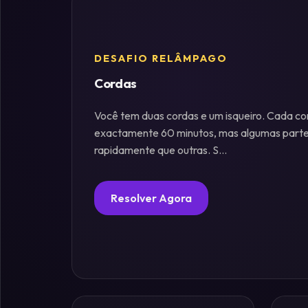
Fósforos
DESAFIO RELÂMPAGO
Enigmas
Cordas
Estelares
Você tem duas cordas e um isqueiro. Cada c
Criptografia
exactamente 60 minutos, mas algumas part
&
rapidamente que outras. S...
Códigos
Resolver Agora
Paradoxos
da
Mente
Mistérios