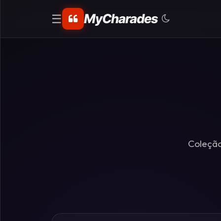
MyCharades
☰
CATEGORIAS
Matemáticos
Problemas
de
Lógica
Coleção
Crime
Charadas
de
Lógica