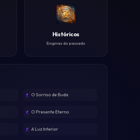
Históricos
Enigmas do passado
O Sorriso de Buda
O Presente Eterno
A Luz Interior