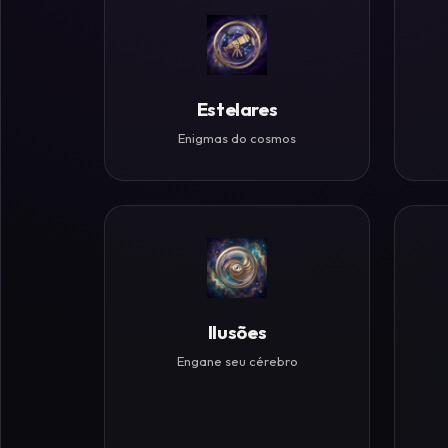
Históricos
Ilusões
de
Estelares
Ótica
Enigmas do cosmos
Desafios
Zen
Ilusões
Engane seu cérebro