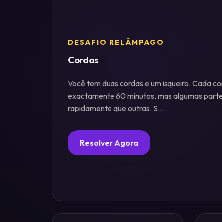
Fósforos
DESAFIO RELÂMPAGO
Enigmas
Cordas
Estelares
Você tem duas cordas e um isqueiro. Cada c
Criptografia
exactamente 60 minutos, mas algumas part
&
rapidamente que outras. S...
Códigos
Resolver Agora
Paradoxos
da
Mente
Mistérios