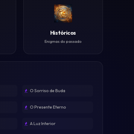
Históricos
Enigmas do passado
O Sorriso de Buda
O Presente Eterno
A Luz Interior